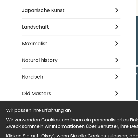
Japanische Kunst
Landschaft
Einkaufen
Maximalist
Kontakt
Villkor
Natural history
- Returer och återb
- Leverans - enkelt
Nordisch
Om cookies
Meine Favoriten
Old Masters
Wir passen Ihre Erfahrung an
© 2025 Wallnest
Wir sind Wallnest
Wir verwenden Cookies, um Ihnen ein personalisiertes Ein
Zweck sammeln wir Informationen über Benutzer, ihre Des
FAQ
Klicken Sie auf „Okay“, wenn Sie alle Cookies zulassen, 