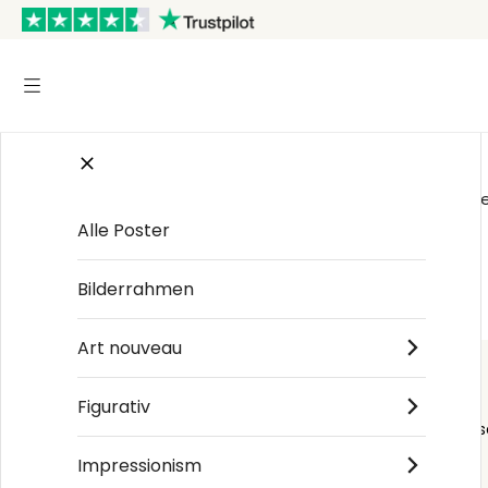
Bekümmert
Das von Ihnen gesuchte Seite ist leider nicht in uns
Alle Poster
Zum Shop Homepage »
Bilderrahmen
Sitemap »
Art nouveau
Figurativ
Order s
Impressionism