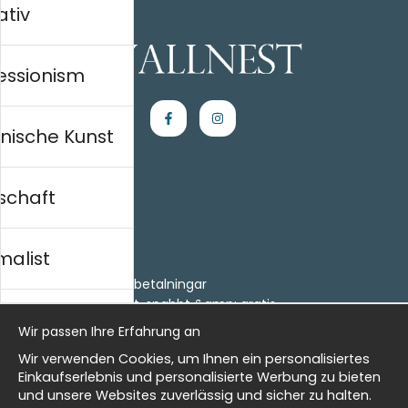
ativ
essionism
nische Kunst
schaft
Einkaufen
Kontakt
malist
Villkor
- Returer och återbetalningar
- Leverans - enkelt, snabbt &amp; gratis
al history
Om cookies
Wir passen Ihre Erfahrung an
Meine Favoriten
Wir verwenden Cookies, um Ihnen ein personalisiertes
Information
isch
Einkaufserlebnis und personalisierte Werbung zu bieten
und unsere Websites zuverlässig und sicher zu halten.