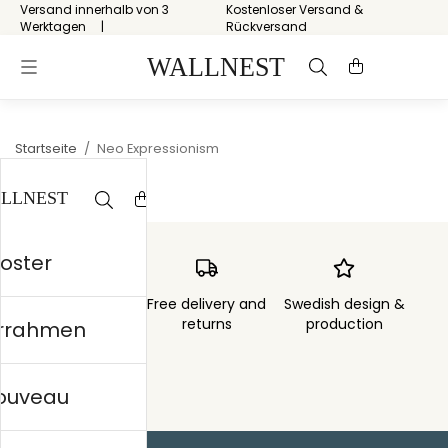
Versand innerhalb von 3
Kostenloser Versand &
Werktagen
Rückversand
Startseite
/
Neo Expressionism
Poster
Order sent within
Free delivery and
Swedish design &
3 days
returns
production
errahmen
nouveau