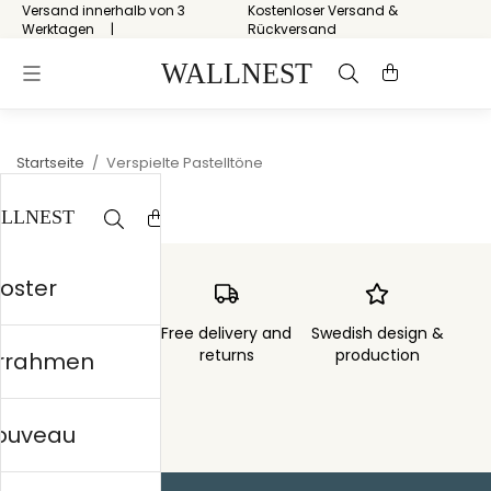
Versand innerhalb von 3
Kostenloser Versand &
Werktagen
Rückversand
Startseite
/
Verspielte Pastelltöne
Poster
Order sent within
Free delivery and
Swedish design &
3 days
returns
production
errahmen
nouveau