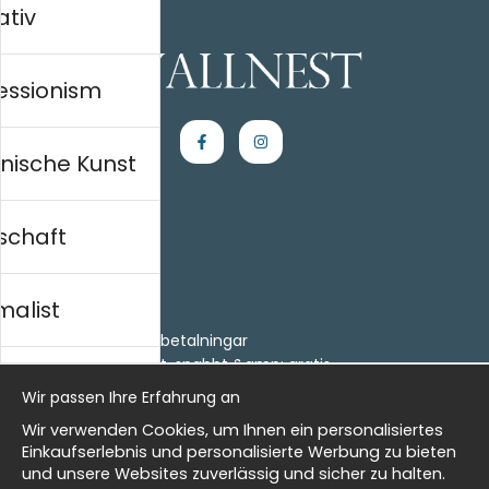
ativ
essionism
nische Kunst
schaft
Einkaufen
Kontakt
malist
Villkor
- Returer och återbetalningar
- Leverans - enkelt, snabbt &amp; gratis
al history
Om cookies
Wir passen Ihre Erfahrung an
Meine Favoriten
Wir verwenden Cookies, um Ihnen ein personalisiertes
Information
isch
Einkaufserlebnis und personalisierte Werbung zu bieten
und unsere Websites zuverlässig und sicher zu halten.