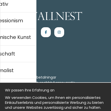
ativ
essionism
nische Kunst
schaft
Einkaufen
Kontakt
malist
Villkor
- Returer och återbetalningar
- Leverans - enkelt, snabbt &amp; gratis
al history
Om cookies
Wir passen Ihre Erfahrung an
Meine Favoriten
Wir verwenden Cookies, um Ihnen ein personalisiertes
Information
isch
Einkaufserlebnis und personalisierte Werbung zu bieten
und unsere Websites zuverlässig und sicher zu halten.