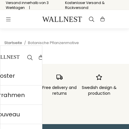
Versand innerhalb von 3
Kostenloser Versand &
Werktagen
Rückversand
Startseite
/
Botanische Pflanzenmotive
Poster
Order sent within
Free delivery and
Swedish design &
3 days
returns
production
errahmen
nouveau