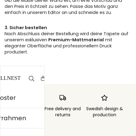
Gib die Maße deiner Wand ein, um eine Vorschau und
den Preis in Echtzeit zu sehen. Passe das Motiv ganz
einfach in unserem Editor an und schneide es zu.
3. Sicher bestellen
Nach Abschluss deiner Bestellung wird deine Tapete auf
unserem exklusiven
Premium-Mattmaterial
mit
eleganter Oberfläche und professionellem Druck
produziert.
Poster
Order sent within
Free delivery and
Swedish design &
3 days
returns
production
errahmen