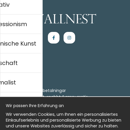
ativ
essionism
nische Kunst
schaft
Einkaufen
Kontakt
malist
Villkor
- Returer och återbetalningar
- Leverans - enkelt, snabbt &amp; gratis
al history
Om cookies
Wir passen Ihre Erfahrung an
Meine Favoriten
Wir verwenden Cookies, um Ihnen ein personalisiertes
Information
isch
Einkaufserlebnis und personalisierte Werbung zu bieten
und unsere Websites zuverlässig und sicher zu halten.