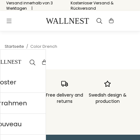
Versand innerhalb von 3
Kostenloser Versand &
Werktagen
Rückversand
Startseite
/
Color Drench
Poster
Order sent within
Free delivery and
Swedish design &
3 days
returns
production
errahmen
nouveau