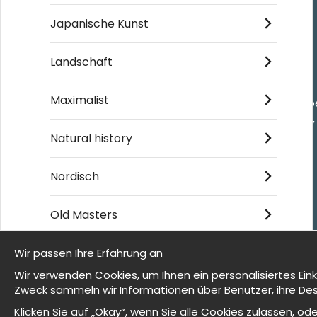
Japanische Kunst
Einkaufen
Landschaft
Kontakt
Villkor
Maximalist
- Returer och återb
- Leverans - enkelt
Om cookies
Natural history
Meine Favoriten
Nordisch
Old Masters
© 2025 Wallnest
Wir passen Ihre Erfahrung an
Wir sind Wallnest
Wir verwenden Cookies, um Ihnen ein personalisiertes Ein
Zweck sammeln wir Informationen über Benutzer, ihre Des
FAQ
Klicken Sie auf „Okay“, wenn Sie alle Cookies zulassen, 