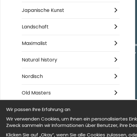
Japanische Kunst
Einkaufen
Landschaft
Kontakt
Villkor
Maximalist
- Returer och återb
- Leverans - enkelt
Om cookies
Natural history
Meine Favoriten
Nordisch
Old Masters
© 2025 Wallnest
Wir passen Ihre Erfahrung an
Wir sind Wallnest
Wir verwenden Cookies, um Ihnen ein personalisiertes Ein
Zweck sammeln wir Informationen über Benutzer, ihre Des
FAQ
Klicken Sie auf „Okay“, wenn Sie alle Cookies zulassen, 