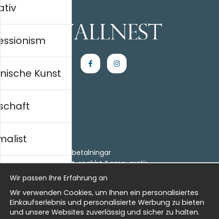
ativ
essionism
nische Kunst
schaft
Einkaufen
Kontakt
malist
Villkor
- Returer och återbetalningar
- Leverans - enkelt, snabbt &amp; gratis
al history
Om cookies
Wir passen Ihre Erfahrung an
Meine Favoriten
Wir verwenden Cookies, um Ihnen ein personalisiertes
Information
isch
Einkaufserlebnis und personalisierte Werbung zu bieten
und unsere Websites zuverlässig und sicher zu halten.