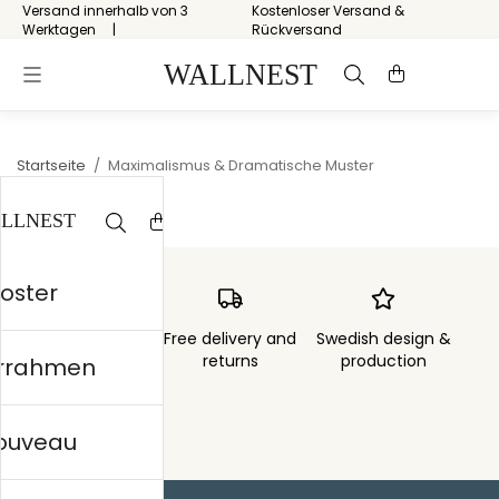
Versand innerhalb von 3
Kostenloser Versand &
Werktagen
Rückversand
Startseite
/
Maximalismus & Dramatische Muster
Poster
Order sent within
Free delivery and
Swedish design &
3 days
returns
production
errahmen
nouveau