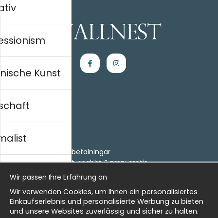
ativ
essionism
nische Kunst
schaft
Einkaufen
Kontakt
malist
Villkor
- Returer och återbetalningar
- Leverans - enkelt, snabbt &amp; gratis
al history
Om cookies
Wir passen Ihre Erfahrung an
Meine Favoriten
Wir verwenden Cookies, um Ihnen ein personalisiertes
Information
isch
Einkaufserlebnis und personalisierte Werbung zu bieten
und unsere Websites zuverlässig und sicher zu halten.