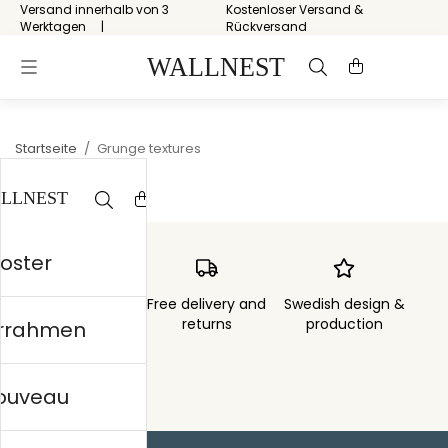
Versand innerhalb von 3
Kostenloser Versand &
Werktagen
Rückversand
Startseite
/
Grunge textures
Poster
Order sent within
Free delivery and
Swedish design &
3 days
returns
production
errahmen
nouveau