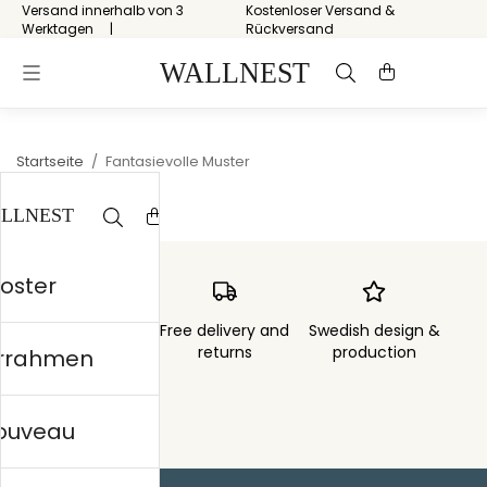
Versand innerhalb von 3
Kostenloser Versand &
Werktagen
Rückversand
Startseite
/
Fantasievolle Muster
Poster
Order sent within
Free delivery and
Swedish design &
3 days
returns
production
errahmen
nouveau