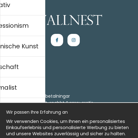
ativ
essionism
nische Kunst
schaft
Einkaufen
Kontakt
malist
Villkor
- Returer och återbetalningar
- Leverans - enkelt, snabbt &amp; gratis
al history
Om cookies
Wir passen Ihre Erfahrung an
Meine Favoriten
Wir verwenden Cookies, um Ihnen ein personalisiertes
Information
isch
Einkaufserlebnis und personalisierte Werbung zu bieten
und unsere Websites zuverlässig und sicher zu halten.