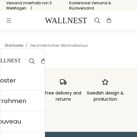
Versand innerhalb von 3
Kostenloser Versand &
Werktagen
Rückversand
Startseite
/
Geometrischer Minimalismus
Poster
Order sent within
Free delivery and
Swedish design &
3 days
returns
production
errahmen
nouveau