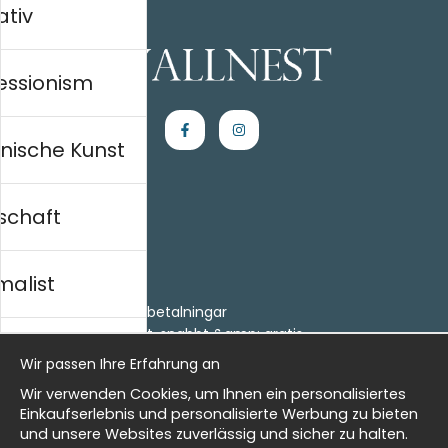
ativ
essionism
nische Kunst
schaft
Einkaufen
Kontakt
malist
Villkor
- Returer och återbetalningar
- Leverans - enkelt, snabbt &amp; gratis
al history
Om cookies
Wir passen Ihre Erfahrung an
Meine Favoriten
Wir verwenden Cookies, um Ihnen ein personalisiertes
Information
isch
Einkaufserlebnis und personalisierte Werbung zu bieten
und unsere Websites zuverlässig und sicher zu halten.