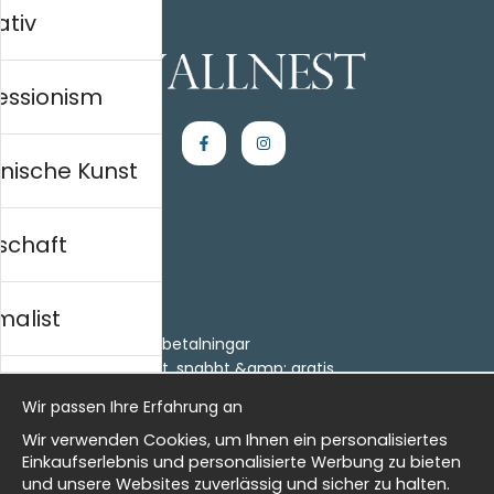
ativ
essionism
nische Kunst
schaft
Einkaufen
Kontakt
malist
Villkor
- Returer och återbetalningar
- Leverans - enkelt, snabbt &amp; gratis
al history
Om cookies
Wir passen Ihre Erfahrung an
Meine Favoriten
Wir verwenden Cookies, um Ihnen ein personalisiertes
Information
isch
Einkaufserlebnis und personalisierte Werbung zu bieten
und unsere Websites zuverlässig und sicher zu halten.