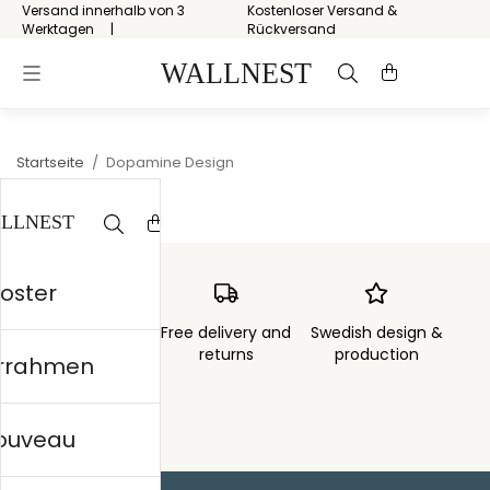
Versand innerhalb von 3
Kostenloser Versand &
Werktagen
Rückversand
Startseite
/
Dopamine Design
Poster
Order sent within
Free delivery and
Swedish design &
3 days
returns
production
errahmen
nouveau