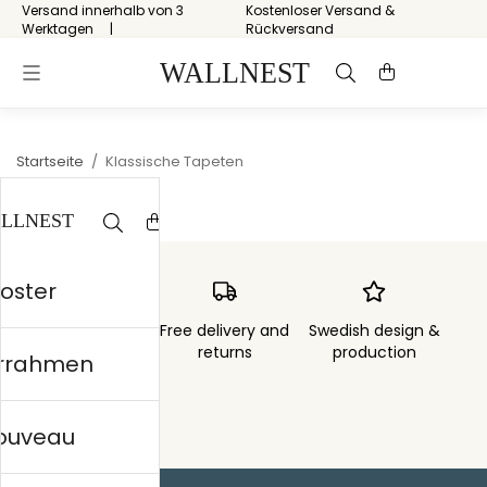
Versand innerhalb von 3
Kostenloser Versand &
Werktagen
Rückversand
Startseite
/
Klassische Tapeten
Poster
Order sent within
Free delivery and
Swedish design &
3 days
returns
production
errahmen
nouveau