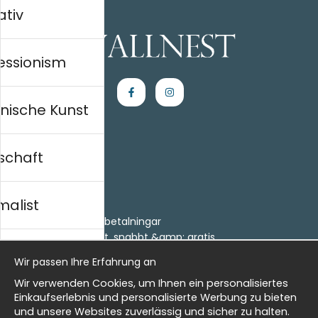
ativ
essionism
nische Kunst
schaft
Einkaufen
Kontakt
malist
Villkor
- Returer och återbetalningar
- Leverans - enkelt, snabbt &amp; gratis
al history
Om cookies
Wir passen Ihre Erfahrung an
Meine Favoriten
Wir verwenden Cookies, um Ihnen ein personalisiertes
Information
isch
Einkaufserlebnis und personalisierte Werbung zu bieten
und unsere Websites zuverlässig und sicher zu halten.