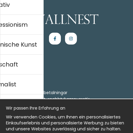
ativ
essionism
nische Kunst
schaft
Einkaufen
Kontakt
malist
Villkor
- Returer och återbetalningar
- Leverans - enkelt, snabbt &amp; gratis
al history
Om cookies
Wir passen Ihre Erfahrung an
Meine Favoriten
Wir verwenden Cookies, um Ihnen ein personalisiertes
Information
isch
Einkaufserlebnis und personalisierte Werbung zu bieten
und unsere Websites zuverlässig und sicher zu halten.