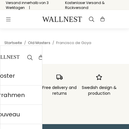
Versand innerhalb von 3
Kostenloser Versand &
Werktagen
Rückversand
Startseite
/
Old Masters
/
Francisco de Goya
Poster
Order sent within
Free delivery and
Swedish design &
3 days
returns
production
errahmen
nouveau