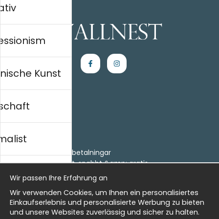
ativ
essionism
nische Kunst
schaft
Einkaufen
Kontakt
malist
Villkor
- Returer och återbetalningar
- Leverans - enkelt, snabbt &amp; gratis
al history
Om cookies
Wir passen Ihre Erfahrung an
Meine Favoriten
Wir verwenden Cookies, um Ihnen ein personalisiertes
Information
isch
Einkaufserlebnis und personalisierte Werbung zu bieten
und unsere Websites zuverlässig und sicher zu halten.