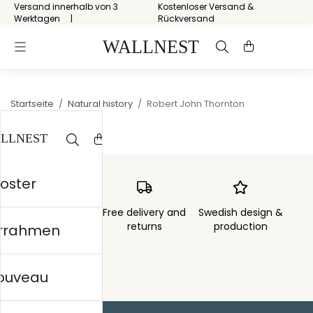
Versand innerhalb von 3
Kostenloser Versand &
Werktagen
Rückversand
Startseite
/
Natural history
/
Robert John Thornton
Poster
Order sent within
Free delivery and
Swedish design &
3 days
returns
production
errahmen
nouveau