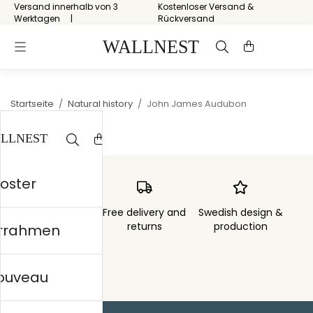
Versand innerhalb von 3
Kostenloser Versand &
Werktagen
Rückversand
Startseite
/
Natural history
/
John James Audubon
Poster
Order sent within
Free delivery and
Swedish design &
3 days
returns
production
errahmen
nouveau