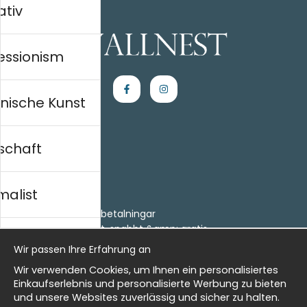
ativ
essionism
nische Kunst
schaft
Einkaufen
Kontakt
malist
Villkor
- Returer och återbetalningar
- Leverans - enkelt, snabbt &amp; gratis
al history
Om cookies
Wir passen Ihre Erfahrung an
Meine Favoriten
Wir verwenden Cookies, um Ihnen ein personalisiertes
Information
isch
Einkaufserlebnis und personalisierte Werbung zu bieten
und unsere Websites zuverlässig und sicher zu halten.