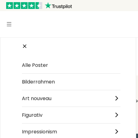
Startseite
/
Natural history
/
Elizabeth Blackwell
Alle Poster
Bilderrahmen
Art nouveau
Order s
Figurativ
Impressionism