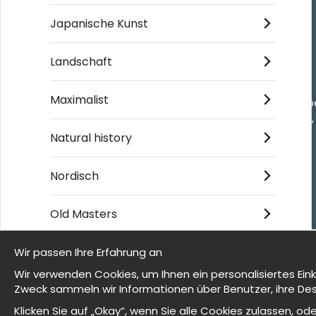
Japanische Kunst
Einkaufen
Landschaft
Kontakt
Villkor
Maximalist
- Returer och återb
- Leverans - enkelt
Om cookies
Natural history
Meine Favoriten
Nordisch
Old Masters
© 2025 Wallnest
Wir passen Ihre Erfahrung an
Wir sind Wallnest
Wir verwenden Cookies, um Ihnen ein personalisiertes Ein
Zweck sammeln wir Informationen über Benutzer, ihre Des
FAQ
Klicken Sie auf „Okay“, wenn Sie alle Cookies zulassen, 