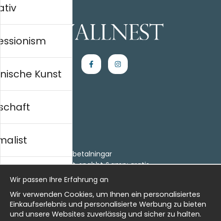
ativ
essionism
nische Kunst
schaft
Einkaufen
Kontakt
malist
Villkor
- Returer och återbetalningar
- Leverans - enkelt, snabbt &amp; gratis
al history
Om cookies
Wir passen Ihre Erfahrung an
Meine Favoriten
Wir verwenden Cookies, um Ihnen ein personalisiertes
Information
isch
Einkaufserlebnis und personalisierte Werbung zu bieten
und unsere Websites zuverlässig und sicher zu halten.