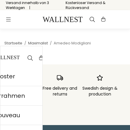
Versand innerhalb von 3
Kostenloser Versand &
Werktagen
Rückversand
Startseite
/
Maximalist
/
Amedeo Modigliani
Poster
Order sent within
Free delivery and
Swedish design &
3 days
returns
production
errahmen
nouveau