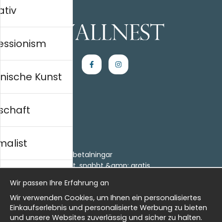
ativ
essionism
nische Kunst
schaft
Einkaufen
Kontakt
malist
Villkor
- Returer och återbetalningar
- Leverans - enkelt, snabbt &amp; gratis
al history
Om cookies
Wir passen Ihre Erfahrung an
Meine Favoriten
Wir verwenden Cookies, um Ihnen ein personalisiertes
Information
isch
Einkaufserlebnis und personalisierte Werbung zu bieten
und unsere Websites zuverlässig und sicher zu halten.