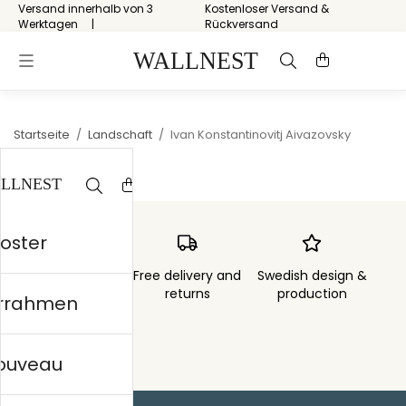
Versand innerhalb von 3
Kostenloser Versand &
Werktagen
Rückversand
Startseite
/
Landschaft
/
Ivan Konstantinovitj Aivazovsky
Poster
Order sent within
Free delivery and
Swedish design &
3 days
returns
production
errahmen
nouveau