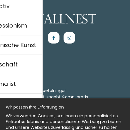
ativ
essionism
nische Kunst
schaft
Einkaufen
Kontakt
malist
Villkor
- Returer och återbetalningar
- Leverans - enkelt, snabbt &amp; gratis
al history
Om cookies
Wir passen Ihre Erfahrung an
Meine Favoriten
Wir verwenden Cookies, um Ihnen ein personalisiertes
Information
isch
Einkaufserlebnis und personalisierte Werbung zu bieten
und unsere Websites zuverlässig und sicher zu halten.