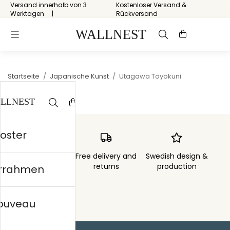
Versand innerhalb von 3
Kostenloser Versand &
Werktagen
Rückversand
Startseite
/
Japanische Kunst
/
Utagawa Toyokuni
Poster
Order sent within
Free delivery and
Swedish design &
3 days
returns
production
errahmen
nouveau