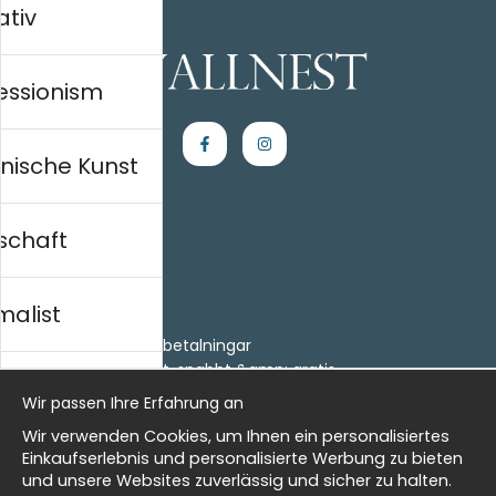
ativ
essionism
nische Kunst
schaft
Einkaufen
Kontakt
malist
Villkor
- Returer och återbetalningar
- Leverans - enkelt, snabbt &amp; gratis
al history
Om cookies
Wir passen Ihre Erfahrung an
Meine Favoriten
Wir verwenden Cookies, um Ihnen ein personalisiertes
Information
isch
Einkaufserlebnis und personalisierte Werbung zu bieten
und unsere Websites zuverlässig und sicher zu halten.