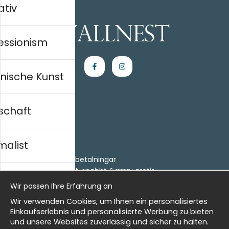
ativ
essionism
nische Kunst
schaft
Einkaufen
Kontakt
malist
Villkor
- Returer och återbetalningar
- Leverans - enkelt, snabbt &amp; gratis
al history
Om cookies
Wir passen Ihre Erfahrung an
Meine Favoriten
Wir verwenden Cookies, um Ihnen ein personalisiertes
Information
isch
Einkaufserlebnis und personalisierte Werbung zu bieten
und unsere Websites zuverlässig und sicher zu halten.