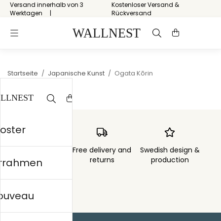
Versand innerhalb von 3
Kostenloser Versand &
Werktagen
Rückversand
Startseite
/
Japanische Kunst
/
Ogata Kōrin
Poster
Order sent within
Free delivery and
Swedish design &
3 days
returns
production
errahmen
nouveau