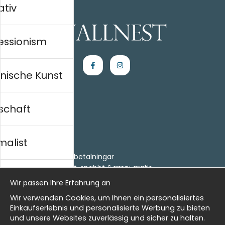
ativ
essionism
nische Kunst
schaft
Einkaufen
Kontakt
malist
Villkor
- Returer och återbetalningar
- Leverans - enkelt, snabbt &amp; gratis
al history
Om cookies
Wir passen Ihre Erfahrung an
Meine Favoriten
Wir verwenden Cookies, um Ihnen ein personalisiertes
Information
isch
Einkaufserlebnis und personalisierte Werbung zu bieten
und unsere Websites zuverlässig und sicher zu halten.