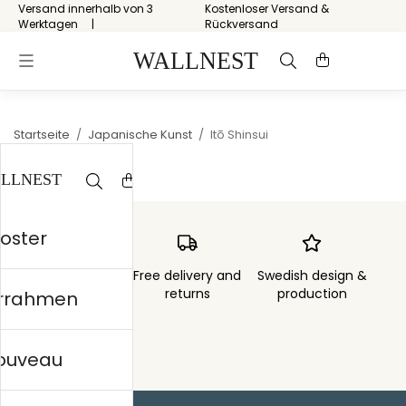
Versand innerhalb von 3
Kostenloser Versand &
Werktagen
Rückversand
Startseite
/
Japanische Kunst
/
Itō Shinsui
Poster
Order sent within
Free delivery and
Swedish design &
3 days
returns
production
errahmen
nouveau