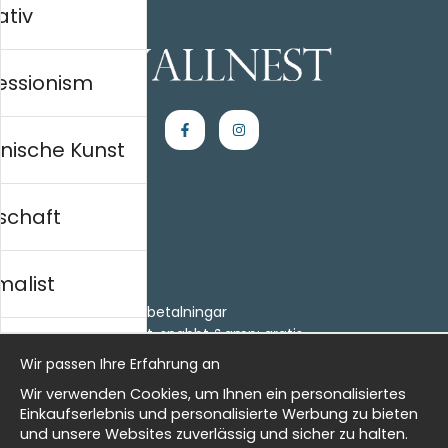
ativ
essionism
nische Kunst
schaft
Einkaufen
Kontakt
malist
Villkor
- Returer och återbetalningar
- Leverans - enkelt, snabbt &amp; gratis
al history
Om cookies
Wir passen Ihre Erfahrung an
Meine Favoriten
Wir verwenden Cookies, um Ihnen ein personalisiertes
Information
isch
Einkaufserlebnis und personalisierte Werbung zu bieten
und unsere Websites zuverlässig und sicher zu halten.