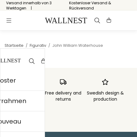
Versand innerhalb von 3
Kostenloser Versand &
Werktagen
Rückversand
Startseite
/
Figurativ
/
John William Waterhouse
Poster
Order sent within
Free delivery and
Swedish design &
3 days
returns
production
errahmen
nouveau