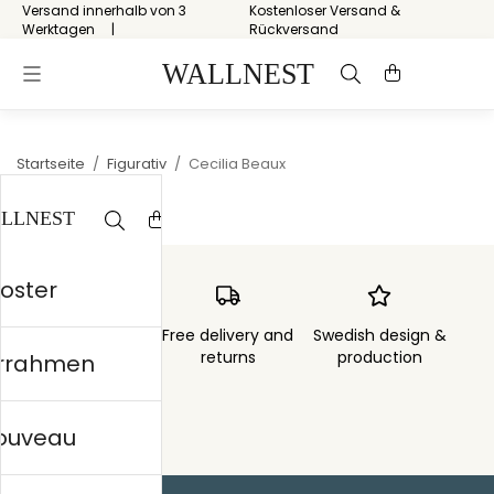
Versand innerhalb von 3
Kostenloser Versand &
Werktagen
Rückversand
Startseite
/
Figurativ
/
Cecilia Beaux
Poster
Order sent within
Free delivery and
Swedish design &
3 days
returns
production
errahmen
nouveau