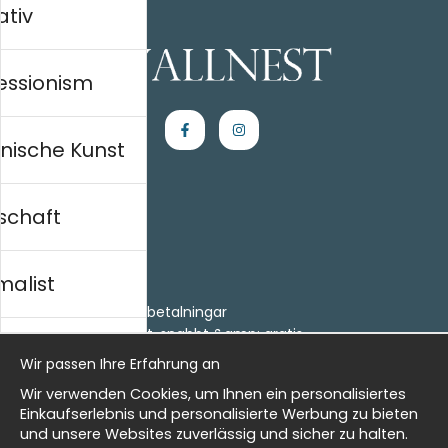
ativ
essionism
nische Kunst
schaft
Einkaufen
Kontakt
malist
Villkor
- Returer och återbetalningar
- Leverans - enkelt, snabbt &amp; gratis
al history
Om cookies
Wir passen Ihre Erfahrung an
Meine Favoriten
Wir verwenden Cookies, um Ihnen ein personalisiertes
Information
isch
Einkaufserlebnis und personalisierte Werbung zu bieten
und unsere Websites zuverlässig und sicher zu halten.