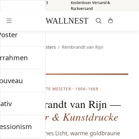
Versand innerhalb von 3
Kostenloser Versand &
Werktagen
Rückversand
Poster
Startseite
/
Old Masters
/
Rembrandt van Rijn
errahmen
nouveau
ALTE MEISTER · 1606–1669
Rembrandt van Rijn —
ativ
Poster & Kunstdrucke
essionism
Dramatisches Licht, warme goldbraune