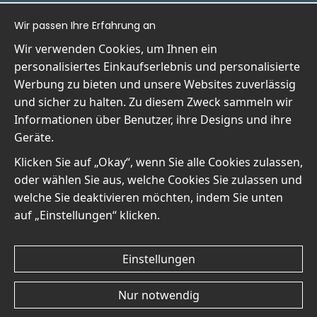
Wir passen Ihre Erfahrung an
Wir verwenden Cookies, um Ihnen ein
Einkaufen
Information
personalisiertes Einkaufserlebnis und personalisierte
Kontakt
Wir sind Wallnest
Werbung zu bieten und unsere Websites zuverlässig
Villkor
FAQ
und sicher zu halten. Zu diesem Zweck sammeln wir
- Returer och återbetalningar
Informationen über Benutzer, ihre Designs und ihre
- Leverans - enkelt, snabbt &amp; gratis
Geräte.
Om cookies
Meine Favoriten
Klicken Sie auf „Okay“, wenn Sie alle Cookies zulassen,
oder wählen Sie aus, welche Cookies Sie zulassen und
Newsletter
welche Sie deaktivieren möchten, indem Sie unten
Erhalten Sie unsere besten Angebote und Neuigkeiten!
auf „Einstellungen“ klicken.
E-
Senden
Mailadresse
Einstellungen
Nur notwendig
© 2025 Wallnest