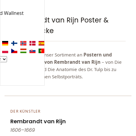
KOLLEKTION
nd Wallnest
Rembrandt van Rijn Poster &
Kunstdrucke
Entdecken Sie unser Sortiment an
Postern und
Kunstdrucken von Rembrandt van Rijn
– von Die
Nachtwache und Die Anatomie des Dr. Tulp bis zu
seinen zahlreichen Selbstporträts.
DER KÜNSTLER
Rembrandt van Rijn
1606–1669