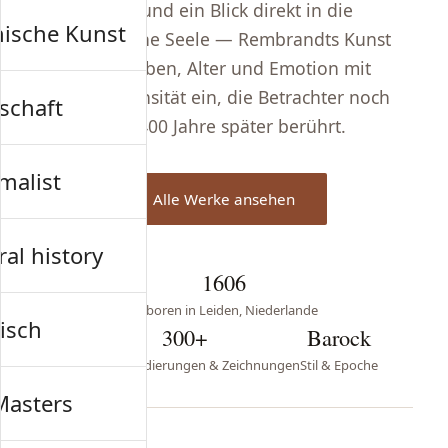
Töne und ein Blick direkt in die
nische Kunst
menschliche Seele — Rembrandts Kunst
fängt Leben, Alter und Emotion mit
einer Intensität ein, die Betrachter noch
schaft
fast 400 Jahre später berührt.
malist
Alle Werke ansehen
al history
1606
Geboren in Leiden, Niederlande
isch
300+
Barock
Gemälde, Radierungen & Zeichnungen
Stil & Epoche
Masters