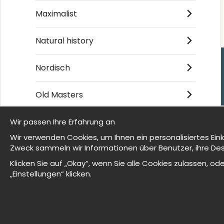
Maximalist
Natural history
Nordisch
Einkaufen
Old Masters
Kontakt
Villkor
Wir passen Ihre Erfahrung an
- Returer och återb
Wir sind Wallnest
Wir verwenden Cookies, um Ihnen ein personalisiertes Ein
- Leverans - enkelt
Zweck sammeln wir Informationen über Benutzer, ihre Des
FAQ
Om cookies
Meine Favoriten
Klicken Sie auf „Okay“, wenn Sie alle Cookies zulassen, 
„Einstellungen“ klicken.
© 2025 Wallnest