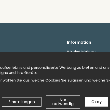
Information
Wir sind Wallnest
FAQ
etalningar
kaufserlebnis und personalisierte Werbung zu bieten und uns
, snabbt &amp; gratis
igns und ihre Geräte.
oder wählen Sie aus, welche Cookies Sie zulassen und welche 
Nur
Einstellungen
Okay
notwendig