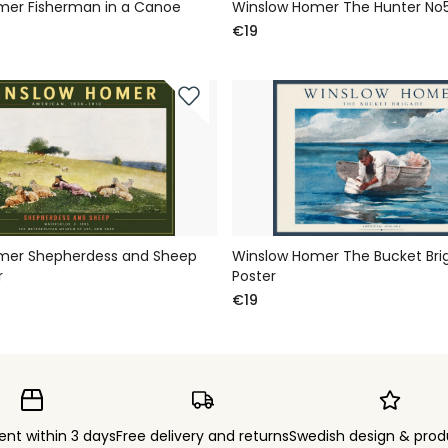
mer Fisherman in a Canoe
Winslow Homer The Hunter No5
€19
mer Shepherdess and Sheep
Winslow Homer The Bucket Bri
r
Poster
€19
ent within 3 days
Free delivery and returns
Swedish design & prod