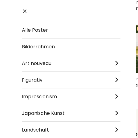
Winslow Homer Sailboat Reflection, 1894
Winslow Ho
No4 - Poster
No1 - Poster
€19
€19
Alle Poster
Bilderrahmen
Art nouveau
Winslow Homer Coast Scene No1 - Poster
Winslow Ho
Figurativ
No5 - Poste
€19
€19
Impressionism
Japanische Kunst
Landschaft
Order s