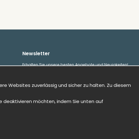
Newsletter
Erhalten Sie unsere besten Angebote und Neuigkeiten!
E-
Senden
Mailadresse
ere Websites zuverlässig und sicher zu halten. Zu diesem
Sie deaktivieren möchten, indem Sie unten auf