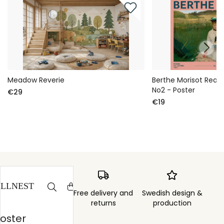
Meadow Reverie
Berthe Morisot Readi
No2 - Poster
€29
€19
Order sent within
Free delivery and
Swedish design &
3 days
returns
production
Poster