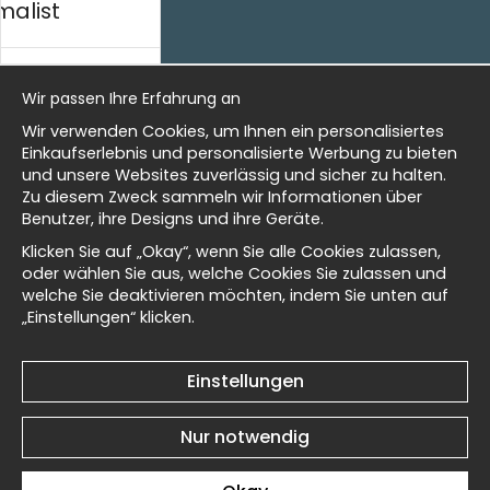
malist
Meine Favoriten
Information
al history
Wir sind Wallnest
Wir passen Ihre Erfahrung an
FAQ
Wir verwenden Cookies, um Ihnen ein personalisiertes
Newsletter
isch
Einkaufserlebnis und personalisierte Werbung zu bieten
und unsere Websites zuverlässig und sicher zu halten.
Erhalten Sie unsere besten Angebote und Neuigkeiten!
Zu diesem Zweck sammeln wir Informationen über
Benutzer, ihre Designs und ihre Geräte.
Masters
E-
Senden
Klicken Sie auf „Okay“, wenn Sie alle Cookies zulassen,
Mailadresse
oder wählen Sie aus, welche Cookies Sie zulassen und
welche Sie deaktivieren möchten, indem Sie unten auf
„Einstellungen“ klicken.
d Wallnest
© 2025 Wallnest
Einstellungen
Nur notwendig