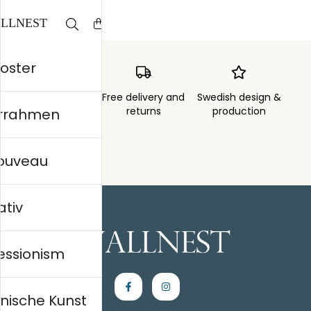
/ m²
Poster
Order sent within
Free delivery and
Swedish design &
3 days
returns
production
errahmen
nouveau
ativ
essionism
nische Kunst