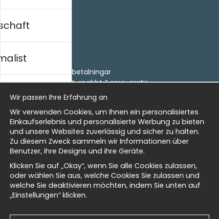
schaft
Einkaufen
Kontakt
malist
Villkor
- Returer och återbetalningar
- Leverans - enkelt, snabbt &amp; gratis
al history
Om cookies
Wir passen Ihre Erfahrung an
Meine Favoriten
Wir verwenden Cookies, um Ihnen ein personalisiertes
Information
isch
Einkaufserlebnis und personalisierte Werbung zu bieten
und unsere Websites zuverlässig und sicher zu halten.
Wir sind Wallnest
Zu diesem Zweck sammeln wir Informationen über
FAQ
Benutzer, ihre Designs und ihre Geräte.
Masters
Newsletter
Klicken Sie auf „Okay“, wenn Sie alle Cookies zulassen,
oder wählen Sie aus, welche Cookies Sie zulassen und
Erhalten Sie unsere besten Angebote und Neuigkeiten!
welche Sie deaktivieren möchten, indem Sie unten auf
„Einstellungen“ klicken.
d Wallnest
E-
Senden
Mailadresse