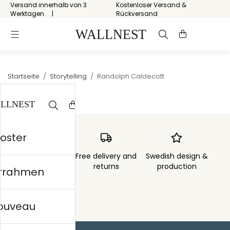
Versand innerhalb von 3
Kostenloser Versand &
Werktagen
Rückversand
Startseite
/
Storytelling
/
Randolph Caldecott
Poster
Order sent within
Free delivery and
Swedish design &
3 days
returns
production
errahmen
nouveau