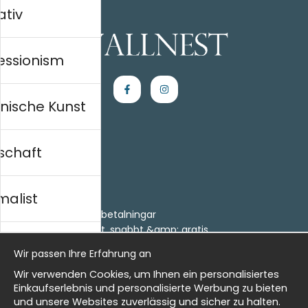
ativ
essionism
nische Kunst
schaft
Einkaufen
Kontakt
malist
Villkor
- Returer och återbetalningar
- Leverans - enkelt, snabbt &amp; gratis
al history
Om cookies
Wir passen Ihre Erfahrung an
Meine Favoriten
Wir verwenden Cookies, um Ihnen ein personalisiertes
Information
isch
Einkaufserlebnis und personalisierte Werbung zu bieten
und unsere Websites zuverlässig und sicher zu halten.