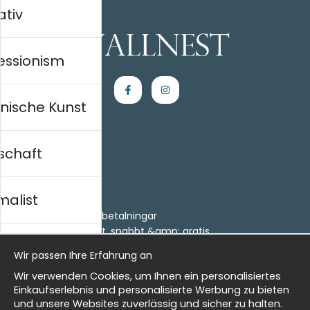
ativ
essionism
nische Kunst
schaft
Einkaufen
Kontakt
malist
Villkor
- Returer och återbetalningar
- Leverans - enkelt, snabbt &amp; gratis
al history
Om cookies
Wir passen Ihre Erfahrung an
Meine Favoriten
Wir verwenden Cookies, um Ihnen ein personalisiertes
Information
isch
Einkaufserlebnis und personalisierte Werbung zu bieten
und unsere Websites zuverlässig und sicher zu halten.