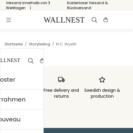
Versand innerhalb von 3
Kostenloser Versand &
Werktagen
Rückversand
Startseite
/
Storytelling
/
N.C. Wyeth
Poster
Order sent within
Free delivery and
Swedish design &
3 days
returns
production
errahmen
nouveau