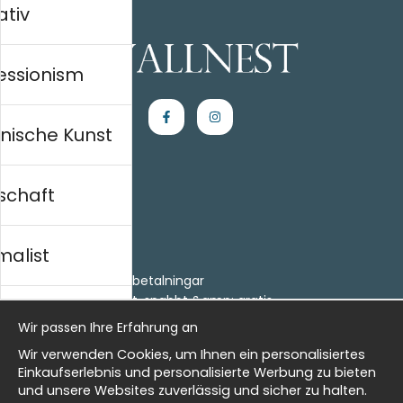
ativ
essionism
nische Kunst
schaft
Einkaufen
Kontakt
malist
Villkor
- Returer och återbetalningar
- Leverans - enkelt, snabbt &amp; gratis
al history
Om cookies
Wir passen Ihre Erfahrung an
Meine Favoriten
Wir verwenden Cookies, um Ihnen ein personalisiertes
Information
isch
Einkaufserlebnis und personalisierte Werbung zu bieten
und unsere Websites zuverlässig und sicher zu halten.