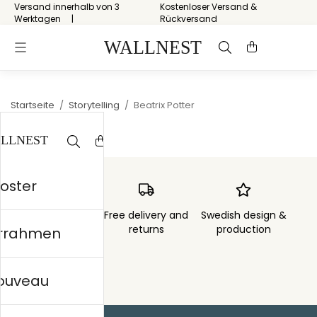
Versand innerhalb von 3
Kostenloser Versand &
Werktagen
Rückversand
Startseite
/
Storytelling
/
Beatrix Potter
Poster
Order sent within
Free delivery and
Swedish design &
3 days
returns
production
errahmen
nouveau