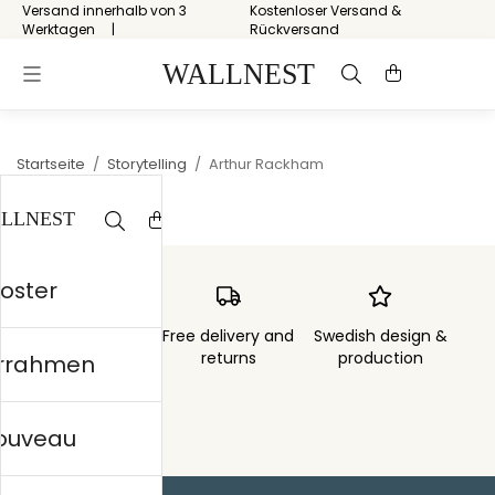
Versand innerhalb von 3
Kostenloser Versand &
Werktagen
Rückversand
Startseite
/
Storytelling
/
Arthur Rackham
Poster
Order sent within
Free delivery and
Swedish design &
3 days
returns
production
errahmen
nouveau