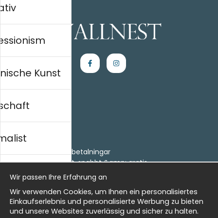
ativ
essionism
nische Kunst
schaft
Einkaufen
Kontakt
malist
Villkor
- Returer och återbetalningar
- Leverans - enkelt, snabbt &amp; gratis
al history
Om cookies
Wir passen Ihre Erfahrung an
Meine Favoriten
Wir verwenden Cookies, um Ihnen ein personalisiertes
Information
isch
Einkaufserlebnis und personalisierte Werbung zu bieten
und unsere Websites zuverlässig und sicher zu halten.