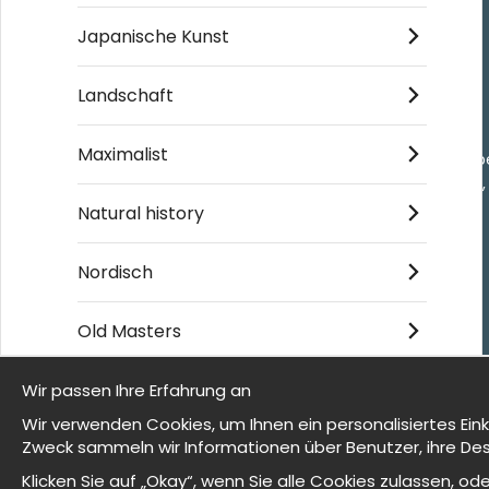
Japanische Kunst
Einkaufen
Landschaft
Kontakt
Villkor
Maximalist
- Returer och återb
- Leverans - enkelt
Om cookies
Natural history
Meine Favoriten
Nordisch
Old Masters
© 2025 Wallnest
Wir passen Ihre Erfahrung an
Wir sind Wallnest
Wir verwenden Cookies, um Ihnen ein personalisiertes Ein
Zweck sammeln wir Informationen über Benutzer, ihre Des
FAQ
Klicken Sie auf „Okay“, wenn Sie alle Cookies zulassen, 