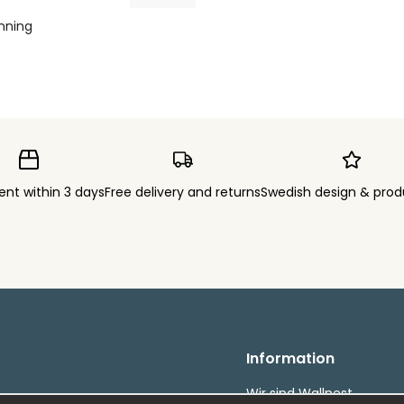
mning
ent within 3 days
Free delivery and returns
Swedish design & prod
Information
Wir sind Wallnest