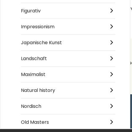
Benutzerdefinierte Tapete
Glacial Sky
Figurativ
€39
€39
/ m²
/ m²
Impressionism
Japanische Kunst
Landschaft
Order s
Maximalist
Natural history
Nordisch
Einkaufen
Old Masters
Kontakt