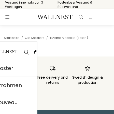
Versand innerhalb von 3
Kostenloser Versand &
Werktagen
Rückversand
Startseite
/
Old Masters
/
Tiziano Vecellio (Titian)
Poster
Order sent within
Free delivery and
Swedish design &
3 days
returns
production
errahmen
nouveau