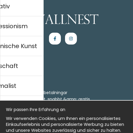
ativ
essionism
nische Kunst
schaft
Einkaufen
Kontakt
malist
Villkor
- Returer och återbetalningar
- Leverans - enkelt, snabbt &amp; gratis
al history
Om cookies
Wir passen Ihre Erfahrung an
Meine Favoriten
Wir verwenden Cookies, um Ihnen ein personalisiertes
Information
isch
Einkaufserlebnis und personalisierte Werbung zu bieten
und unsere Websites zuverlässig und sicher zu halten.