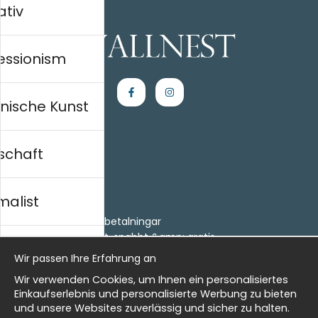
ativ
essionism
nische Kunst
schaft
Einkaufen
Kontakt
malist
Villkor
- Returer och återbetalningar
- Leverans - enkelt, snabbt &amp; gratis
al history
Om cookies
Wir passen Ihre Erfahrung an
Meine Favoriten
Wir verwenden Cookies, um Ihnen ein personalisiertes
Information
isch
Einkaufserlebnis und personalisierte Werbung zu bieten
und unsere Websites zuverlässig und sicher zu halten.