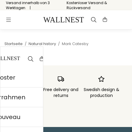
Versand innerhalb von 3
Kostenloser Versand &
Werktagen
Rückversand
Startseite
/
Natural history
/
Mark Catesby
Poster
Order sent within
Free delivery and
Swedish design &
3 days
returns
production
errahmen
nouveau