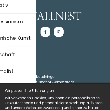
ativ
essionism
nische Kunst
schaft
Einkaufen
Kontakt
malist
Villkor
- Returer och återbetalningar
- Leverans - enkelt, snabbt &amp; gratis
al history
Om cookies
Wir passen Ihre Erfahrung an
Meine Favoriten
Wir verwenden Cookies, um Ihnen ein personalisiertes
Information
isch
Einkaufserlebnis und personalisierte Werbung zu bieten
und unsere Websites zuverlässig und sicher zu halten.