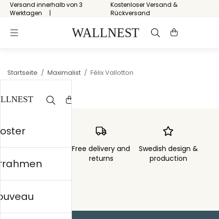
Versand innerhalb von 3
Kostenloser Versand &
Werktagen
Rückversand
Startseite
/
Maximalist
/
Félix Vallotton
Poster
Order sent within
Free delivery and
Swedish design &
3 days
returns
production
errahmen
nouveau