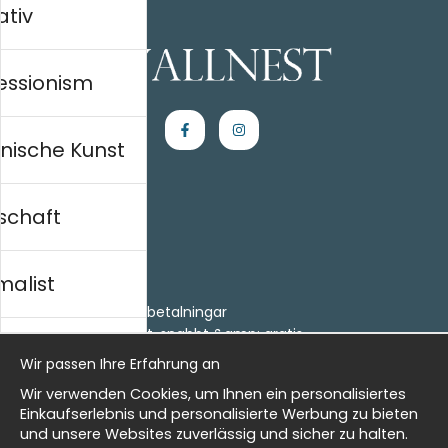
ativ
essionism
nische Kunst
schaft
Einkaufen
Kontakt
malist
Villkor
- Returer och återbetalningar
- Leverans - enkelt, snabbt &amp; gratis
al history
Om cookies
Wir passen Ihre Erfahrung an
Meine Favoriten
Wir verwenden Cookies, um Ihnen ein personalisiertes
Information
isch
Einkaufserlebnis und personalisierte Werbung zu bieten
und unsere Websites zuverlässig und sicher zu halten.