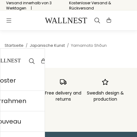
Versand innerhalb von 3
Kostenloser Versand &
Werktagen
Rückversand
Startseite
/
Japanische Kunst
/
Yamamoto Shōun
Poster
Order sent within
Free delivery and
Swedish design &
3 days
returns
production
errahmen
nouveau