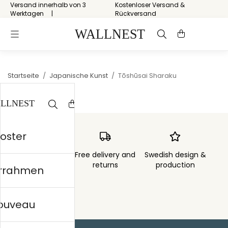
Versand innerhalb von 3
Kostenloser Versand &
Werktagen
Rückversand
Startseite
/
Japanische Kunst
/
Tōshūsai Sharaku
Poster
Order sent within
Free delivery and
Swedish design &
3 days
returns
production
errahmen
nouveau