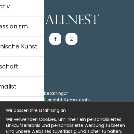
ativ
essionism
nische Kunst
schaft
Einkaufen
Kontakt
malist
Villkor
- Returer och återbetalningar
- Leverans - enkelt, snabbt &amp; gratis
al history
Om cookies
Wir passen Ihre Erfahrung an
Meine Favoriten
Wir verwenden Cookies, um Ihnen ein personalisiertes
Information
isch
Einkaufserlebnis und personalisierte Werbung zu bieten
und unsere Websites zuverlässig und sicher zu halten.