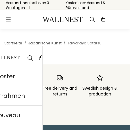
Versand innerhalb von 3
Kostenloser Versand &
Werktagen
Rückversand
Startseite
/
Japanische Kunst
/
Tawaraya Sōtatsu
Poster
Order sent within
Free delivery and
Swedish design &
3 days
returns
production
errahmen
nouveau