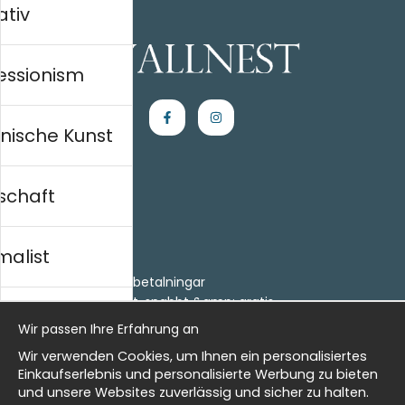
ativ
essionism
nische Kunst
schaft
Einkaufen
Kontakt
malist
Villkor
- Returer och återbetalningar
- Leverans - enkelt, snabbt &amp; gratis
al history
Om cookies
Wir passen Ihre Erfahrung an
Meine Favoriten
Wir verwenden Cookies, um Ihnen ein personalisiertes
Information
isch
Einkaufserlebnis und personalisierte Werbung zu bieten
und unsere Websites zuverlässig und sicher zu halten.