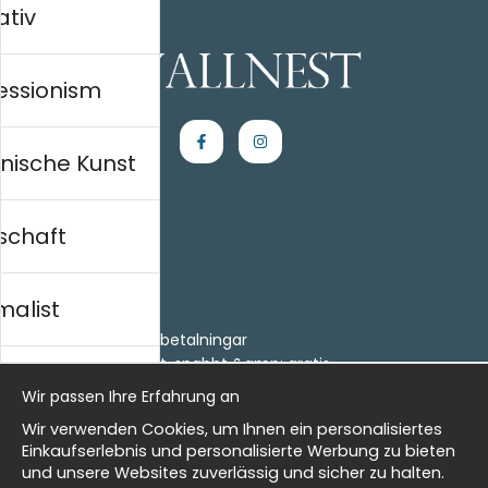
ativ
essionism
nische Kunst
schaft
Einkaufen
Kontakt
malist
Villkor
- Returer och återbetalningar
- Leverans - enkelt, snabbt &amp; gratis
al history
Om cookies
Wir passen Ihre Erfahrung an
Meine Favoriten
Wir verwenden Cookies, um Ihnen ein personalisiertes
Information
isch
Einkaufserlebnis und personalisierte Werbung zu bieten
und unsere Websites zuverlässig und sicher zu halten.