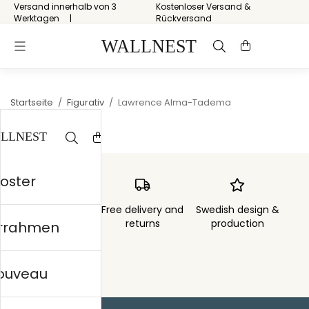
Versand innerhalb von 3
Kostenloser Versand &
Werktagen
Rückversand
Startseite
/
Figurativ
/
Lawrence Alma-Tadema
Poster
Order sent within
Free delivery and
Swedish design &
3 days
returns
production
errahmen
nouveau